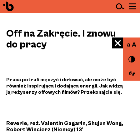
Ot
Przejdź do treści
Off na Zakręcie. I znowu
do pracy
a A
Praca potrafi męczyć i dołować, ale może być
również inspirująca i dodająca energii. Jak widzą
ją reżyserzy offowych filmów? Przekonajcie się.
na
Estrady
Reverie, reż. Valentin Gagarin, Shujun Wong,
Robert Wincierz (Niemcy) 13’