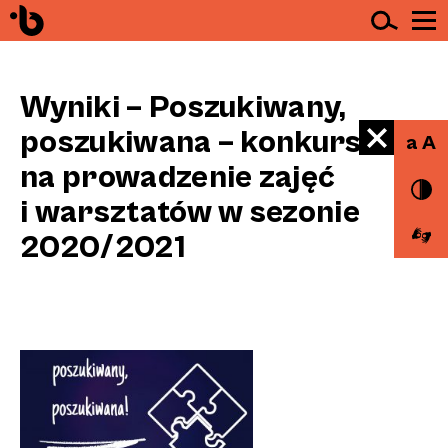
Ot
Przejdź do treści
Wyniki – Poszukiwany,
poszukiwana – konkurs
a A
na prowadzenie zajęć
i warsztatów w sezonie
2020/2021
na
Estrady