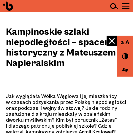
Ot
Przejdź do treści
Kampinoskie szlaki
niepodległości – spacer
a A
historyczny z Mateuszem
Napieralskim
Jak wyglądała Wólka Węglowa i jej mieszkańcy
w czasach odzyskania przez Polskę niepodległości
na
Estrady
oraz podczas II wojny światowej? Jakie rodziny
zasłużone dla kraju mieszkały w opaleńskim
dworku myśliwskim? Kim był porucznik „Zetes”
i dlaczego patronuje pobliskiej szkole? Gdzie
walczyli kampinoscy żołnierze Armii Krajowej?